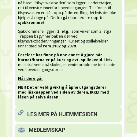
nå base i “tilsynsvaktboden” som ligger i underetasjen,
rett til venstre innenfor hovedinngangen. Telefonnr. til
tilsynsvakten er slått opp på døren. Ring det hvis det ikke
hjelper å ringe på. Derfra
går
barna/dere opp
til
sjakkrommet
.
Sjakkrommene ligger i
2. etg.
(som virker som 3. etg.).
Trappen begynner bak en dør ved
tilsynsvaktboden/inngangen.
Kurset og spillekvelden
finner sted på
rom 2102 og 2079
.
Foreldre bør finne på noe annet å gjøre når
barnet/barna er på kurs og evt. spillekveld.
Hvis
man skal vente på skolen, er venteforholdene best nede
ved hovedinngangsdøren.
Når dere går
NB!! Det er veldig viktig å åpne utgangsdører
med
låsknappen ved siden av
døren, IKKE! med
låsen på selve døren.
LES MER PÅ HJEMMESIDEN
MEDLEMSKAP