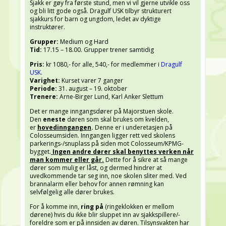
Sjakk er gøy fra første stund, men vi vil gjerne utvikle oss
og bli litt gode også. Dragulf USK tilbyr strukturert
sjakkurs for barn og ungdom, ledet av dyktige
instruktører.
Grupper:
Medium og Hard
Tid:
17.15 – 18.00. Grupper trener samtidig
Pris:
kr 1080,- for alle, 540,- for medlemmer i
Dragulf
USK
.
Varighet:
Kurset varer 7 ganger
Periode:
31. august – 19. oktober
Trenere:
Arne-Birger Lund, Karl Anker Slettum
Det er mange inngangsdører på Majorstuen skole.
Den
eneste
døren som skal brukes om kvelden,
er
hovedinngangen
.
Denne er i underetasjen på
Colosseumsiden. Inngangen ligger rett ved skolens
parkerings-/snuplass på siden mot Colosseum/KPMG-
bygget.
Ingen andre dører skal benyttes verken når
man kommer eller går.
Dette for å sikre at så mange
dører som mulig er låst, og dermed hindrer at
uvedkommende tar seg inn, noe skolen sliter med. Ved
brannalarm eller behov for annen rømning kan
selvfølgelig alle dører brukes.
For å komme inn,
ring på
(ringeklokken er mellom
dørene) hvis du ikke blir sluppet inn av sjakkspillere/-
foreldre som er på innsiden av døren. Tilsynsvakten har